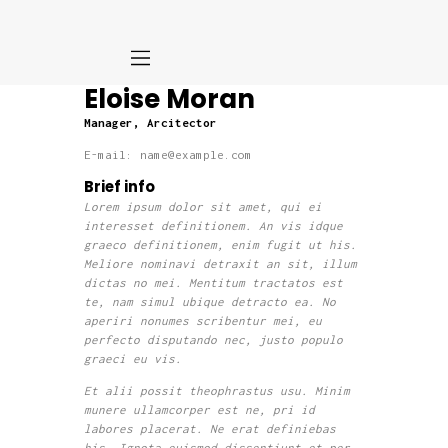
Eloise Moran
Home
Manager, Arcitector
Camere
E-mail:
name@example.com
Eventi
Brief info
Contattaci
Lorem ipsum dolor sit amet, qui ei
Privacy Policy
interesset definitionem. An vis idque
graeco definitionem, enim fugit ut his.
Meliore nominavi detraxit an sit, illum
dictas no mei. Mentitum tractatos est
te, nam simul ubique detracto ea. No
aperiri nonumes scribentur mei, eu
perfecto disputando nec, justo populo
graeci eu vis.
Et alii possit theophrastus usu. Minim
munere ullamcorper est ne, pri id
labores placerat. Ne erat definiebas
his. Ignota euismod dissentiunt et per,