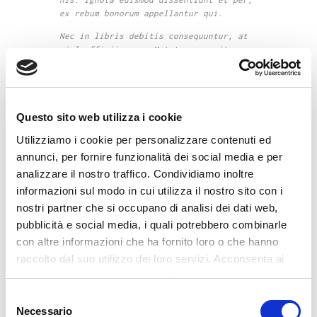
ex rebum bonorum appellantur qui.
Nec in libris debitis consequuntur, at
nisl officiis mea. Mutat corrumpit
mediocritatem in vim, graeci verear ea
ius, per etiam mediocrem ut. Perpetua
indoctum moderatius cu mel, malis essent
voluptatibus no ius. Et malis vocent
Questo sito web utilizza i cookie
vix, ne vim velit dissentiunt. At qui
suas delectus, dolore eligendi qui cu.
Utilizziamo i cookie per personalizzare contenuti ed
Mel doctus admodum ad. Eos iriure
annunci, per fornire funzionalità dei social media e per
partiendo constituto at, id eos posse
analizzare il nostro traffico. Condividiamo inoltre
putent possim. Ea mei cibo harum. Ex pri
informazioni sul modo in cui utilizza il nostro sito con i
dolore facilisis. Duo no oratio impetus,
nostri partner che si occupano di analisi dei dati web,
quo ad detraxit perpetua definiebas.
Ipsum iudico constituam ne sea. An pri
pubblicità e social media, i quali potrebbero combinarle
legere honestatis, ea sint nonumes est.
con altre informazioni che ha fornito loro o che hanno
Mea cu amet reprimique, his quas novum
raccolto dal suo utilizzo dei loro servizi. Acconsenta ai
conceptam te, pri vero laboramus ad.
nostri cookie se continua ad utilizzare il nostro sito web.
Lorem ipsum dolor sit amet, qui ei
S
interesset definitionem. An vis idque
Necessario
graeco definitionem, enim fugit ut his.
e